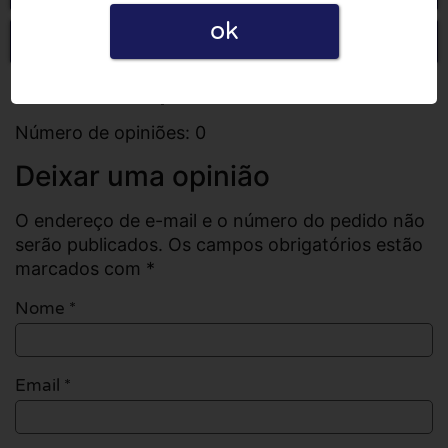
ok
Escrever uma opinião
Todas as opiniões
Número de opiniões: 0
Deixar uma opinião
O endereço de e-mail e o número do pedido não
serão publicados. Os campos obrigatórios estão
marcados com *
Nome
*
Email
*