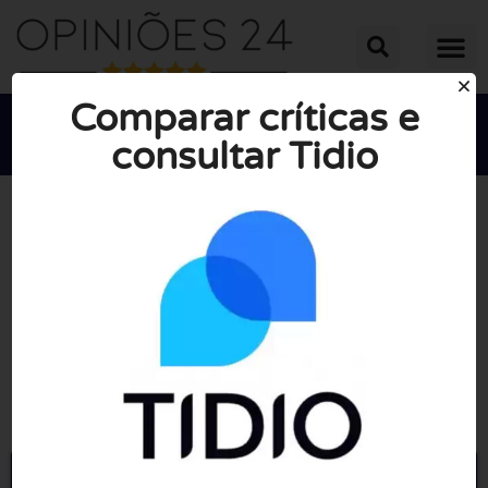
Comparar críticas e
consultar Tidio





NOTA MÉDIA: 10/10
(0 Opiniões)
Ir para Tidio.com