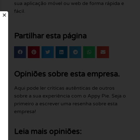
sua aplicação móvel ou web de forma rápida e
fácil.
Partilhar esta página
Opiniões sobre esta empresa.
Aqui pode ler críticas autênticas de outros
sobre a sua experiência com o Appy Pie. Seja o
primeiro a escrever uma resenha sobre esta
empresa!
Leia mais opiniões: