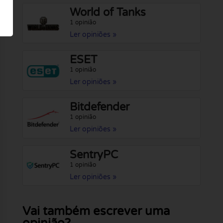
World of Tanks
1 opinião
Ler opiniões »
ESET
1 opinião
Ler opiniões »
Bitdefender
1 opinião
Ler opiniões »
SentryPC
1 opinião
Ler opiniões »
Vai também escrever uma