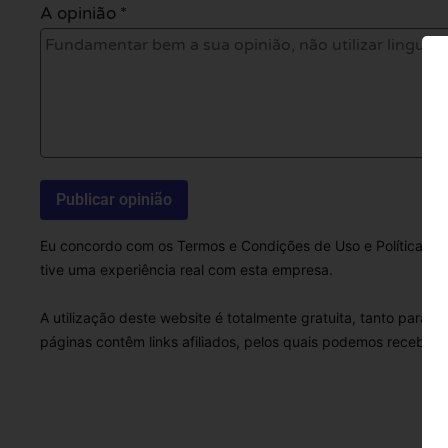
A opinião *
Eu concordo com os Termos e Condições de Uso e Política de 
tive uma experiência real com esta empresa.
A utilização deste website é totalmente gratuita, tanto para 
páginas contêm links afiliados, pelos quais podemos receber