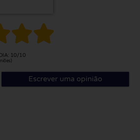



IA: 10/10
niões)
Escrever uma opinião