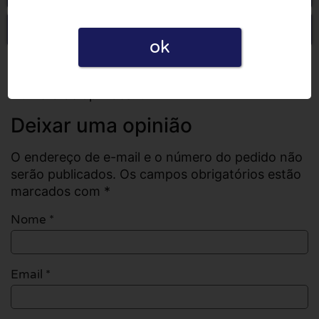
Escrever uma opinião
ok
Todas as opiniões
Número de opiniões: 0
Deixar uma opinião
O endereço de e-mail e o número do pedido não
serão publicados. Os campos obrigatórios estão
marcados com *
Nome
*
Email
*