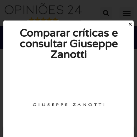
Comparar críticas e
consultar Giuseppe
Zanotti





NOTA MÉDIA: 10/10
(0 Opiniões)
Ir para Giuseppezanotti.com