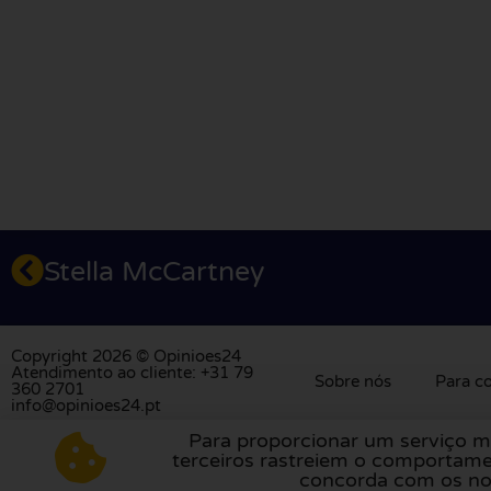
Stella McCartney
Copyright 2026 © Opinioes24
Atendimento ao cliente: +31 79
Sobre nós
Para c
360 2701
info@opinioes24.pt
Para proporcionar um serviço m
Visite a nossa plataforma de avaliações na
H
terceiros rastreiem o comportame
concorda com os nos