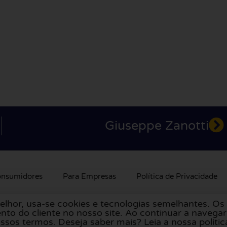
Giuseppe Zanotti
onsumidores
Para Empresas
Política de Privacidade
elhor, usa-se cookies e tecnologias semelhantes. O
olanda
,
Reino Unido
,
França
,
Alemanha
,
Bélgica
,
Espanha
,
nto do cliente no nosso site. Ao continuar a navega
sos termos. Deseja saber mais? Leia a nossa polític