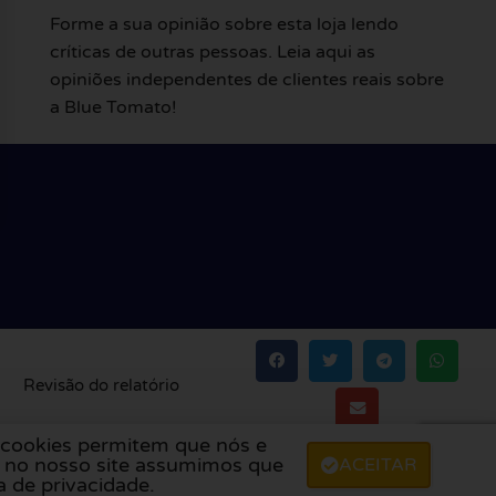
Forme a sua opinião sobre esta loja lendo
críticas de outras pessoas. Leia aqui as
opiniões independentes de clientes reais sobre
a Blue Tomato!
Revisão do relatório
s cookies permitem que nós e
Itália
,
Polónia
,
Dinamarca
,
Finlândia
e
Suécia
.
r no nosso site assumimos que
ACEITAR
a de privacidade.