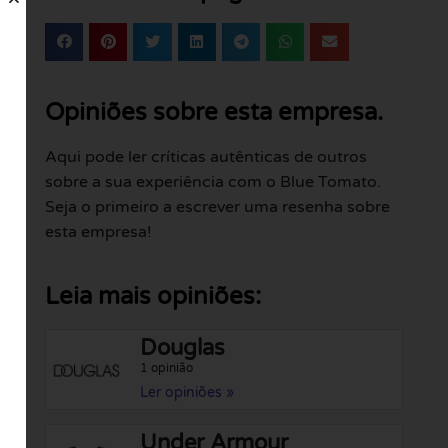
Opiniões sobre esta empresa.
Aqui pode ler críticas autênticas de outros
sobre a sua experiência com o Blue Tomato.
Seja o primeiro a escrever uma resenha sobre
esta empresa!
Leia mais opiniões:
Douglas
1 opinião
Ler opiniões »
Under Armour