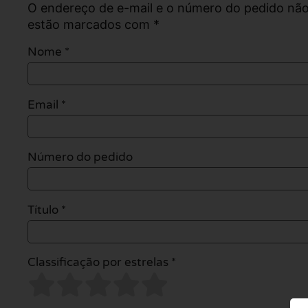
O endereço de e-mail e o número do pedido não
estão marcados com *
Nome
*
Email
*
Número do pedido
Título *
Classificação por estrelas *