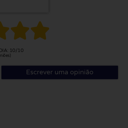



IA: 10/10
niões)
Escrever uma opinião