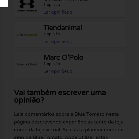
1 opinião
Ler opiniões »
Tiendanimal
1 opinião
Ler opiniões »
Marc O’Polo
1 opinião
Ler opiniões »
Vai também escrever uma
opinião?
Leia comentários sobre a Blue Tomato nesta
página descrevendo experiências tanto da loja
como da loja virtual. Se está a planear comprar
algo da Blue Tomato, pode utilizar estas