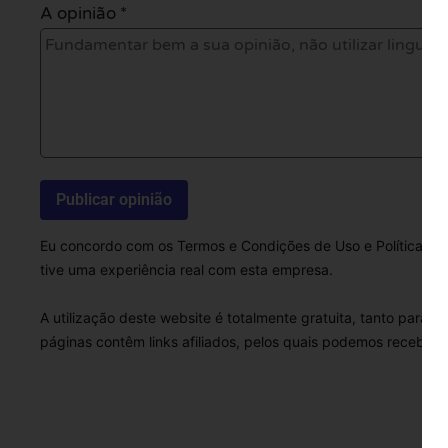
A opinião *
Eu concordo com os Termos e Condições de Uso e Política de 
tive uma experiência real com esta empresa.
A utilização deste website é totalmente gratuita, tanto para 
páginas contêm links afiliados, pelos quais podemos receber