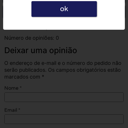
ok
Escrever uma opinião
Todas as opiniões
Número de opiniões: 0
Deixar uma opinião
O endereço de e-mail e o número do pedido não
serão publicados. Os campos obrigatórios estão
marcados com *
Nome
*
Email
*