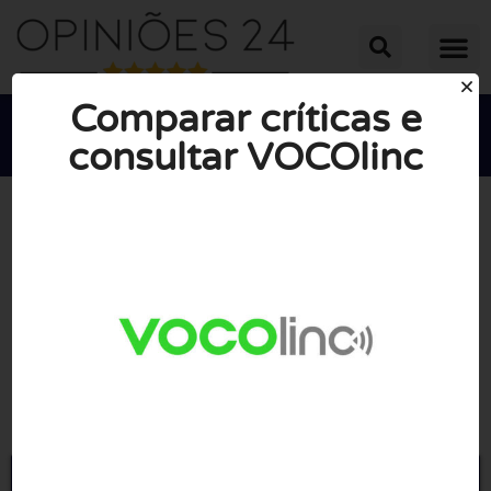
Comparar críticas e
consultar VOCOlinc





NOTA MÉDIA: 10/10
(0 Opiniões)
Ir para Vocolinc.com