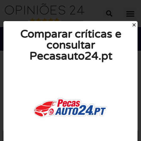
Comparar críticas e
consultar
Pecasauto24.pt





NOTA MÉDIA: 10/10
(0 Opiniões)
Ir para Pecasauto24.pt