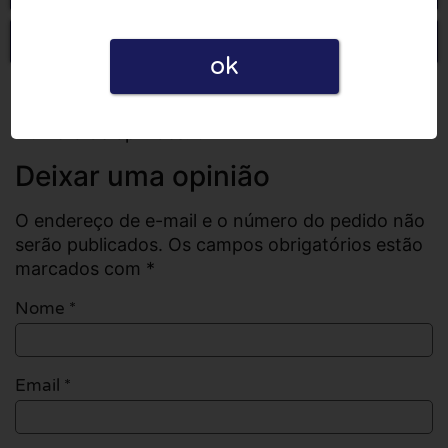
Escrever uma opinião
ok
Todas as opiniões
Número de opiniões: 0
Deixar uma opinião
O endereço de e-mail e o número do pedido não
serão publicados. Os campos obrigatórios estão
marcados com *
Nome
*
Email
*