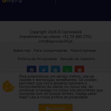
Mytrip
Copyright 2026 © Opinioes24
Atendimento ao cliente: +31 79 360 2701
info@opinioes24.pt
Sobre nós
Para consumidores
Para Empresas
Política de Privacidade
Revisão do relatório
Para proporcionar um serviço melhor, usa-se
cookies e tecnologias semelhantes. Os cookies
Visite a nossa plataforma de avaliações na
permitem que nós e terceiros rastreiem o
comportamento do cliente no nosso site. Ao
Holanda
,
Reino Unido
,
França
,
Alemanha
,
continuar a navegar no nosso site assumimos que
Bélgica
,
Espanha
,
Itália
,
Polónia
,
Dinamarca
,
concorda com os nossos termos. Deseja saber
mais? Leia a nossa política de privacidade.
Finlândia
e
Suécia
.
ACEITAR