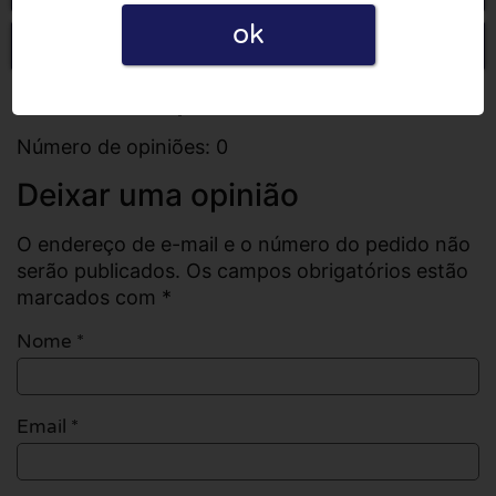
ok
Escrever uma opinião
Todas as opiniões
Número de opiniões: 0
Deixar uma opinião
O endereço de e-mail e o número do pedido não
serão publicados. Os campos obrigatórios estão
marcados com *
Nome
*
Email
*