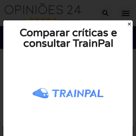
Comparar críticas e
consultar TrainPal





NOTA MÉDIA: 10/10
(0 Opiniões)
Ir para Mytrainpal.com