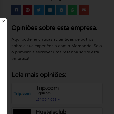
Opiniões sobre esta empresa.
Aqui pode ler críticas autênticas de outros
sobre a sua experiência com o Momondo. Seja
o primeiro a escrever uma resenha sobre esta
empresa!
Leia mais opiniões:
Trip.com
3 opiniões
Ler opiniões »
Hostelsclub