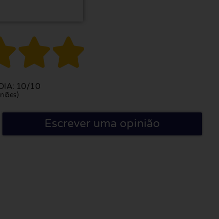



IA: 10/10
niões)
Escrever uma opinião