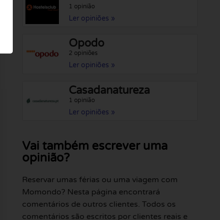
1 opinião
Ler opiniões »
Opodo
2 opiniões
Ler opiniões »
Casadanatureza
1 opinião
Ler opiniões »
Vai também escrever uma
opinião?
Reservar umas férias ou uma viagem com
Momondo? Nesta página encontrará
comentários de outros clientes. Todos os
comentários são escritos por clientes reais e