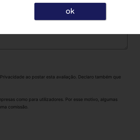
ok
Privacidade ao postar esta avaliação. Declaro também que
empresas como para utilizadores. Por esse motivo, algumas
 uma comissão.