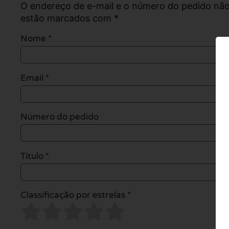
O endereço de e-mail e o número do pedido não
estão marcados com *
Nome
*
Email
*
Número do pedido
Título *
Classificação por estrelas *