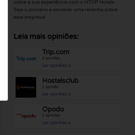
sobre a sua experiência com o HTOP Hotels.
Seja o primeiro a escrever uma resenha sobre
esta empresa!
Leia mais opiniões:
Trip.com
3 opiniões
Ler opiniões »
Hostelsclub
1 opinião
Ler opiniões »
Opodo
2 opiniões
Ler opiniões »