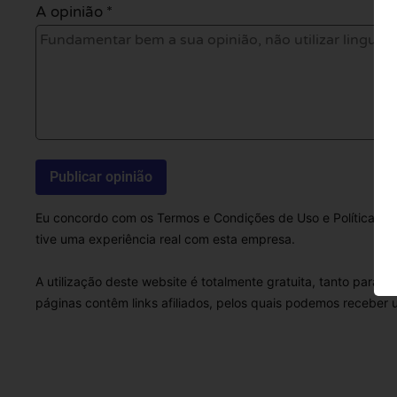
A opinião *
Eu concordo com os Termos e Condições de Uso e Política de 
tive uma experiência real com esta empresa.
A utilização deste website é totalmente gratuita, tanto para 
páginas contêm links afiliados, pelos quais podemos receber