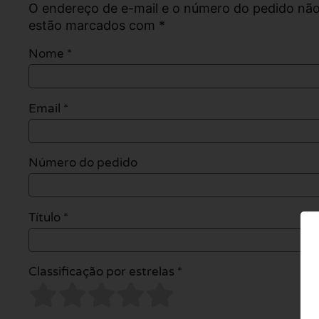
O endereço de e-mail e o número do pedido não
estão marcados com *
Nome
*
Email
*
Número do pedido
Título *
Classificação por estrelas *