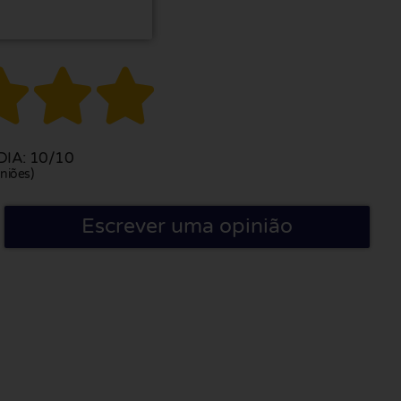



IA: 10/10
niões)
Escrever uma opinião