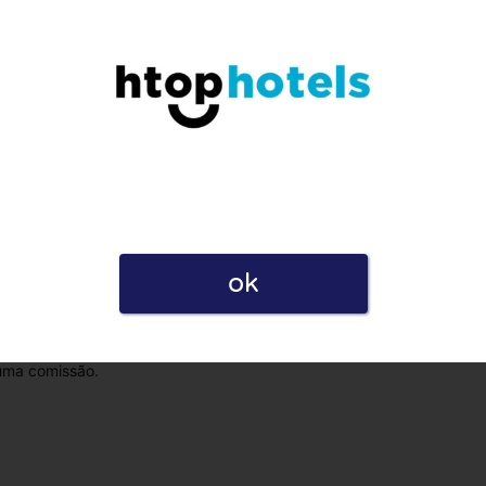
Privacidade ao postar esta avaliação. Declaro também que
ok
empresas como para utilizadores. Por esse motivo, algumas
 uma comissão.