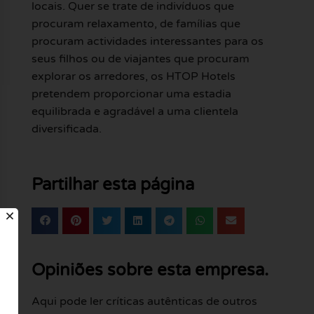
locais. Quer se trate de indivíduos que
procuram relaxamento, de famílias que
procuram actividades interessantes para os
seus filhos ou de viajantes que procuram
explorar os arredores, os HTOP Hotels
pretendem proporcionar uma estadia
equilibrada e agradável a uma clientela
diversificada.
Partilhar esta página
Opiniões sobre esta empresa.
Aqui pode ler críticas autênticas de outros