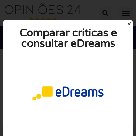
Comparar críticas e
consultar eDreams





NOTA MÉDIA: 10/10
(0 Opiniões)
Ir para eDreams.pt