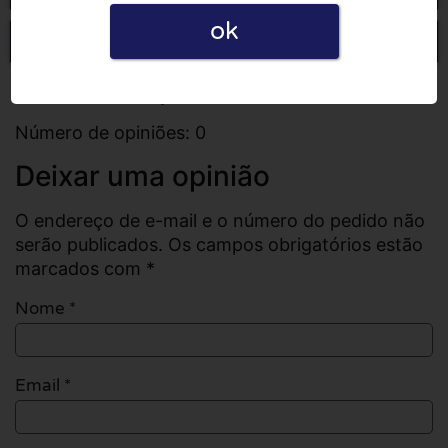
ok
Escrever uma opinião
Todas as opiniões
Número de opiniões: 0
Deixar uma opinião
O endereço de e-mail e o número do pedido não
serão publicados. Os campos obrigatórios estão
marcados com *
Nome
*
Email
*