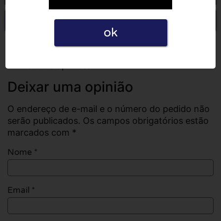
Escrever uma opinião
ok
Todas as opiniões
Número de opiniões: 0
Deixar uma opinião
O endereço de e-mail e o número do pedido não
serão publicados. Os campos obrigatórios estão
marcados com *
Nome
*
Email
*