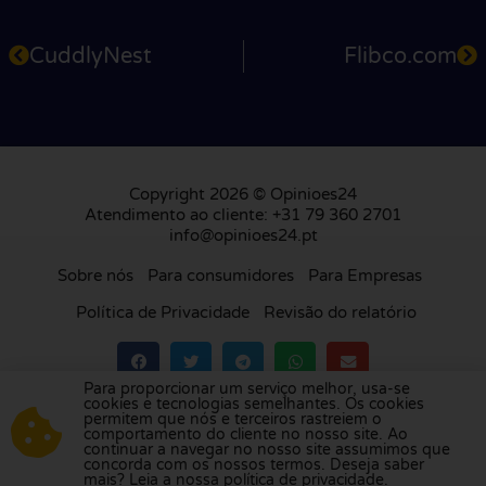
CuddlyNest
Flibco.com
Copyright 2026 © Opinioes24
Atendimento ao cliente: +31 79 360 2701
info@opinioes24.pt
Sobre nós
Para consumidores
Para Empresas
Política de Privacidade
Revisão do relatório
Para proporcionar um serviço melhor, usa-se
cookies e tecnologias semelhantes. Os cookies
Visite a nossa plataforma de avaliações na
permitem que nós e terceiros rastreiem o
comportamento do cliente no nosso site. Ao
Holanda
,
Reino Unido
,
França
,
Alemanha
,
continuar a navegar no nosso site assumimos que
Bélgica
,
Espanha
,
Itália
,
Polónia
,
Dinamarca
,
concorda com os nossos termos. Deseja saber
mais? Leia a nossa política de privacidade.