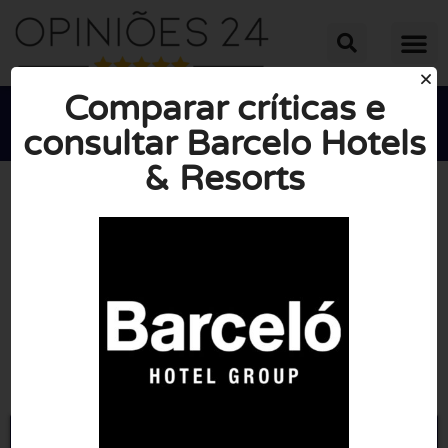
Comparar críticas e
consultar Barcelo Hotels
& Resorts





NOTA MÉDIA: 10/10
(0 Opiniões)
Ir para Barcelo.com