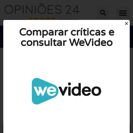
Comparar críticas e
consultar WeVideo





NOTA MÉDIA: 10/10
(0 Opiniões)
Ir para Wevideo.com