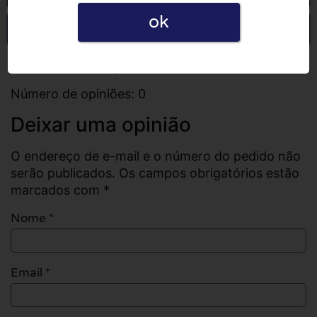
ok
Escrever uma opinião
Todas as opiniões
Número de opiniões: 0
Deixar uma opinião
O endereço de e-mail e o número do pedido não
serão publicados. Os campos obrigatórios estão
marcados com *
Nome
*
Email
*