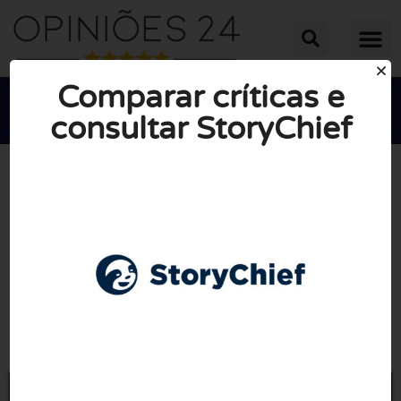
Comparar críticas e
consultar StoryChief





NOTA MÉDIA: 10/10
(0 Opiniões)
Ir para Storychief.io