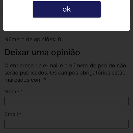
ok
Escrever uma opinião
Todas as opiniões
Número de opiniões: 0
Deixar uma opinião
O endereço de e-mail e o número do pedido não
serão publicados. Os campos obrigatórios estão
marcados com *
Nome
*
Email
*