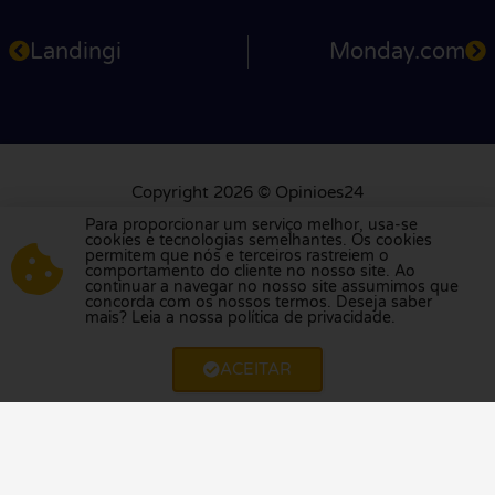
Landingi
Monday.com
Copyright 2026 © Opinioes24
Atendimento ao cliente: +31 79 360 2701
Para proporcionar um serviço melhor, usa-se
info@opinioes24.pt
cookies e tecnologias semelhantes. Os cookies
permitem que nós e terceiros rastreiem o
comportamento do cliente no nosso site. Ao
Sobre nós
Para consumidores
Para Empresas
continuar a navegar no nosso site assumimos que
concorda com os nossos termos. Deseja saber
Política de Privacidade
Revisão do relatório
mais? Leia a nossa política de privacidade.
ACEITAR
Visite a nossa plataforma de avaliações na
Holanda
,
Reino Unido
,
França
,
Alemanha
,
Bélgica
,
Espanha
,
Itália
,
Polónia
,
Dinamarca
,
Finlândia
e
Suécia
.