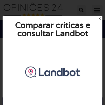
Comparar críticas e
consultar Landbot





NOTA MÉDIA: 10/10
(0 Opiniões)
Ir para Landbot.io