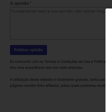
A opinião *
Eu concordo com os Termos e Condições de Uso e Política de 
tive uma experiência real com esta empresa.
A utilização deste website é totalmente gratuita, tanto para 
páginas contêm links afiliados, pelos quais podemos receber