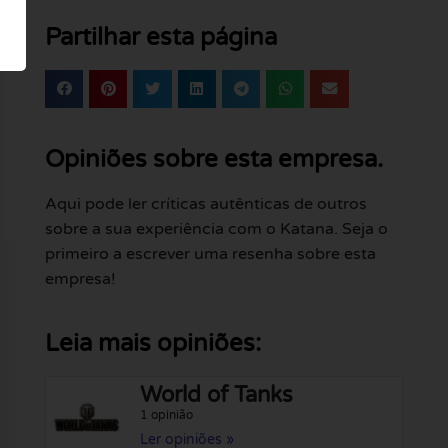
Partilhar esta página
Opiniões sobre esta empresa.
Aqui pode ler críticas autênticas de outros
sobre a sua experiência com o Katana. Seja o
primeiro a escrever uma resenha sobre esta
empresa!
Leia mais opiniões:
World of Tanks
1 opinião
Ler opiniões »