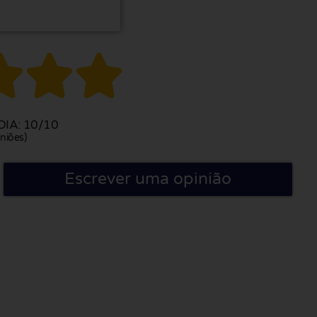



IA: 10/10
niões)
Escrever uma opinião