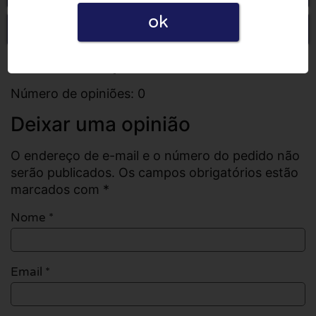
ok
Escrever uma opinião
Todas as opiniões
Número de opiniões: 0
Deixar uma opinião
O endereço de e-mail e o número do pedido não
serão publicados. Os campos obrigatórios estão
marcados com *
Nome
*
Email
*