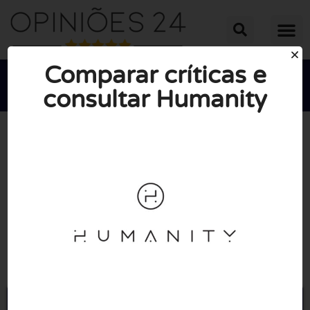
Comparar críticas e
consultar Humanity





NOTA MÉDIA: 10/10
(0 Opiniões)
Ir para Humanity.health