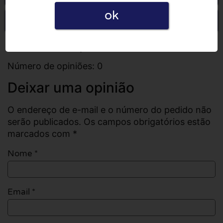
ok
Escrever uma opinião
Todas as opiniões
Número de opiniões: 0
Deixar uma opinião
O endereço de e-mail e o número do pedido não
serão publicados. Os campos obrigatórios estão
marcados com *
Nome
*
Email
*