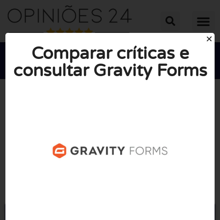
Comparar críticas e
consultar Gravity Forms





NOTA MÉDIA: 10/10
(0 Opiniões)
Ir para Gravityforms.com