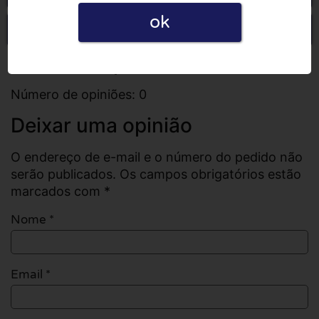
ok
Escrever uma opinião
Todas as opiniões
Número de opiniões: 0
Deixar uma opinião
O endereço de e-mail e o número do pedido não
serão publicados. Os campos obrigatórios estão
marcados com *
Nome
*
Email
*