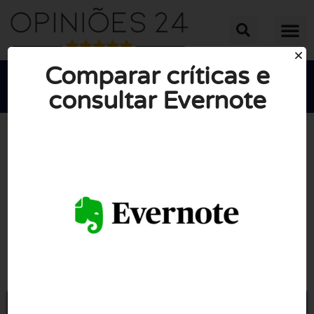
Comparar críticas e
consultar Evernote





NOTA MÉDIA: 10/10
(0 Opiniões)
Ir para Evernote.com