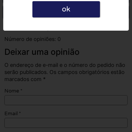
ok
Escrever uma opinião
Todas as opiniões
Número de opiniões: 0
Deixar uma opinião
O endereço de e-mail e o número do pedido não
serão publicados. Os campos obrigatórios estão
marcados com *
Nome
*
Email
*