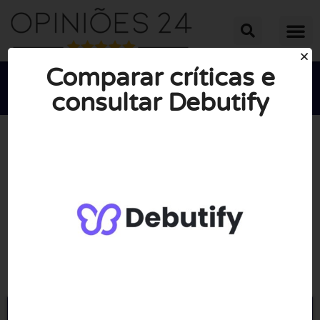
Comparar críticas e
consultar Debutify





NOTA MÉDIA: 10/10
(0 Opiniões)
Ir para Debutify.com