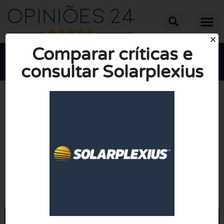
Comparar críticas e
consultar Solarplexius





NOTA MÉDIA: 10/10
(0 Opiniões)
Ir para Solarplexius.pt