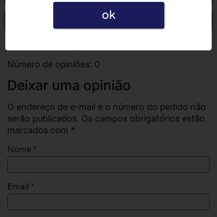
ok
Escrever uma opinião
Todas as opiniões
Número de opiniões: 0
Deixar uma opinião
O endereço de e-mail e o número do pedido não
serão publicados. Os campos obrigatórios estão
marcados com *
Nome
*
Email
*