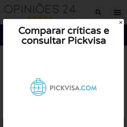
Comparar críticas e
consultar Pickvisa





NOTA MÉDIA: 10/10
(0 Opiniões)
Ir para Pickvisa.com