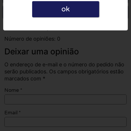
ok
Escrever uma opinião
Todas as opiniões
Número de opiniões: 0
Deixar uma opinião
O endereço de e-mail e o número do pedido não
serão publicados. Os campos obrigatórios estão
marcados com *
Nome
*
Email
*