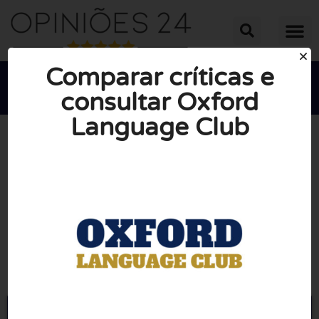
Comparar críticas e
consultar Oxford
Language Club





NOTA MÉDIA: 10/10
(0 Opiniões)
Ir para Oxfordlanguageclub.com