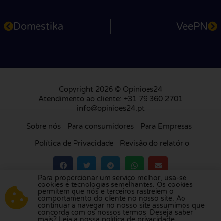
Domestika
VeePN
Copyright 2026 © Opinioes24
Atendimento ao cliente: +31 79 360 2701
info@opinioes24.pt
Sobre nós
Para consumidores
Para Empresas
Política de Privacidade
Revisão do relatório
Para proporcionar um serviço melhor, usa-se
cookies e tecnologias semelhantes. Os cookies
Visite a nossa plataforma de avaliações na
permitem que nós e terceiros rastreiem o
comportamento do cliente no nosso site. Ao
Holanda
,
Reino Unido
,
França
,
Alemanha
,
continuar a navegar no nosso site assumimos que
Bélgica
,
Espanha
,
Itália
,
Polónia
,
Dinamarca
,
concorda com os nossos termos. Deseja saber
mais? Leia a nossa política de privacidade.