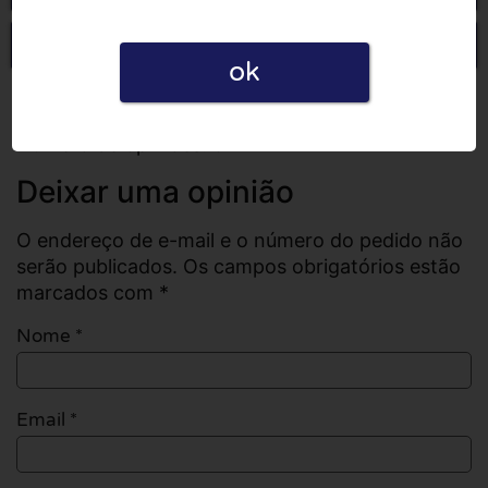
Escrever uma opinião
ok
Todas as opiniões
Número de opiniões: 0
Deixar uma opinião
O endereço de e-mail e o número do pedido não
serão publicados. Os campos obrigatórios estão
marcados com *
Nome
*
Email
*