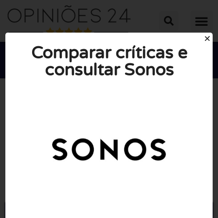
Comparar críticas e
consultar Sonos





NOTA MÉDIA: 10/10
(0 Opiniões)
Ir para Sonos.com