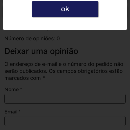
ok
Escrever uma opinião
Todas as opiniões
Número de opiniões: 0
Deixar uma opinião
O endereço de e-mail e o número do pedido não
serão publicados. Os campos obrigatórios estão
marcados com *
Nome
*
Email
*