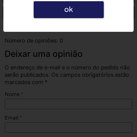
ok
Escrever uma opinião
Todas as opiniões
Número de opiniões: 0
Deixar uma opinião
O endereço de e-mail e o número do pedido não
serão publicados. Os campos obrigatórios estão
marcados com *
Nome
*
Email
*