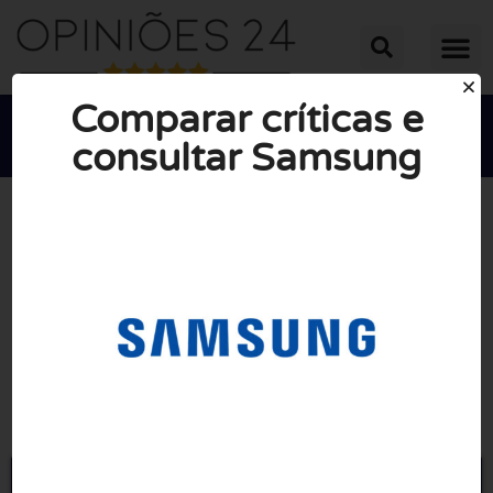
Comparar críticas e
consultar Samsung





NOTA MÉDIA: 10/10
(0 Opiniões)
Ir para Samsung.com