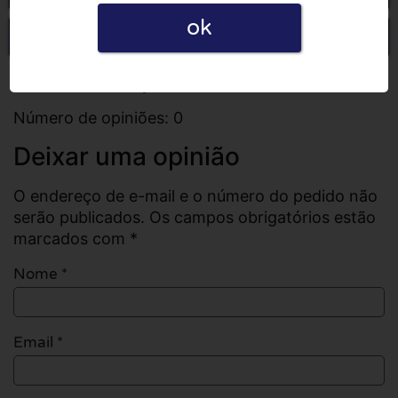
ok
Escrever uma opinião
Todas as opiniões
Número de opiniões: 0
Deixar uma opinião
O endereço de e-mail e o número do pedido não
serão publicados. Os campos obrigatórios estão
marcados com *
Nome
*
Email
*