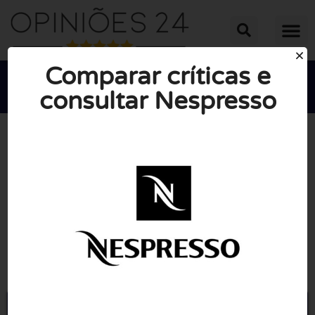
Comparar críticas e
consultar Nespresso





NOTA MÉDIA: 10/10
(0 Opiniões)
Ir para Nespresso.com