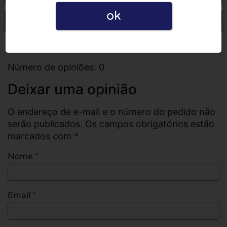
ok
Escrever uma opinião
Todas as opiniões
Número de opiniões: 0
Deixar uma opinião
O endereço de e-mail e o número do pedido não
serão publicados. Os campos obrigatórios estão
marcados com *
Nome
*
Email
*