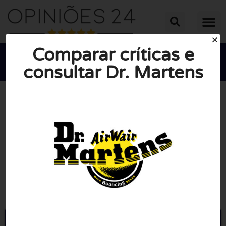
Comparar críticas e
consultar Dr. Martens





NOTA MÉDIA: 10/10
(0 Opiniões)
Ir para DrMartens.com