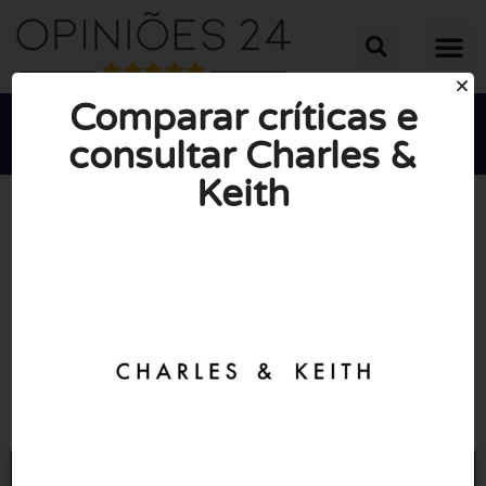
Comparar críticas e
consultar Charles &
Keith





NOTA MÉDIA: 10/10
(0 Opiniões)
Ir para Charleskeith.eu