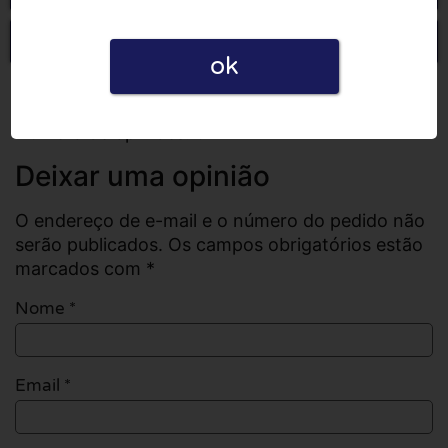
Escrever uma opinião
ok
Todas as opiniões
Número de opiniões: 0
Deixar uma opinião
O endereço de e-mail e o número do pedido não
serão publicados. Os campos obrigatórios estão
marcados com *
Nome
*
Email
*