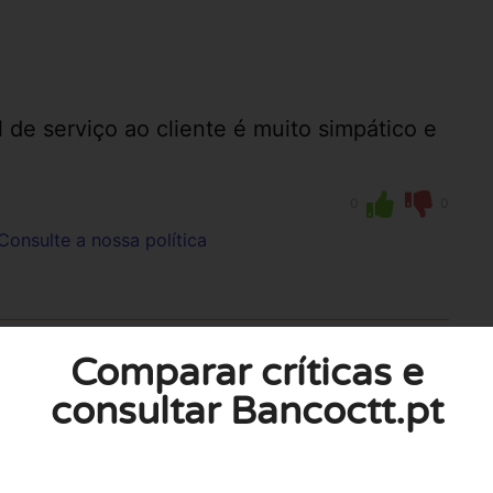
de serviço ao cliente é muito simpático e
0
0
Consulte a nossa política
Comparar críticas e
 serão publicados. Os campos obrigatórios
consultar Bancoctt.pt