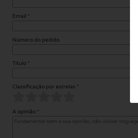
Email
*
Número do pedido
Título *
Classificação por estrelas *
A opinião *