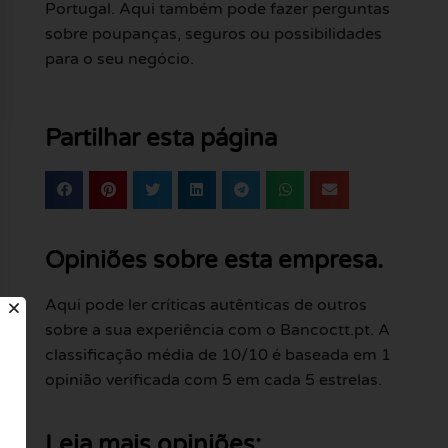
Portugal. Aqui também pode fazer perguntas
sobre poupanças, seguros ou possibilidades
para o seu negócio.
Partilhar esta página
Opiniões sobre esta empresa.
Aqui pode ler críticas autênticas de outros
sobre a sua experiência com o Bancoctt.pt. A
classificação média de 10/10 é baseada em 1
opinião verificada com 5 em cada 5 estrelas.
Leia mais opiniões: