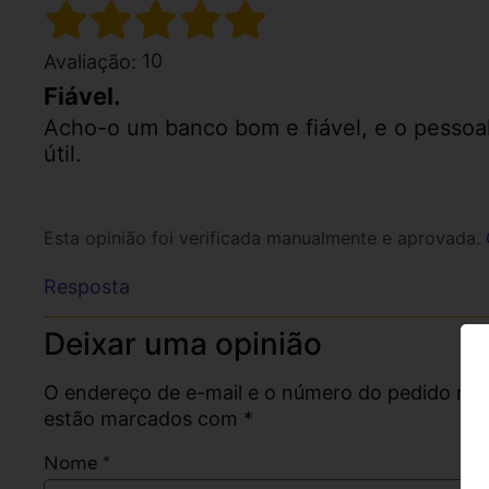
10
Avaliação:
Fiável.
Acho-o um banco bom e fiável, e o pessoal 
útil.
Esta opinião foi verificada manualmente e aprovada.
Resposta
Deixar uma opinião
O endereço de e-mail e o número do pedido não
estão marcados com *
Nome
*