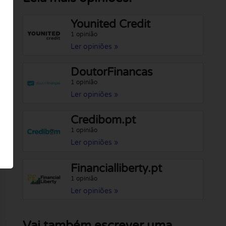
Younited Credit
1 opinião
Ler opiniões »
DoutorFinancas
1 opinião
Ler opiniões »
Credibom.pt
1 opinião
Ler opiniões »
Financialliberty.pt
1 opinião
Ler opiniões »
Vai também escrever uma