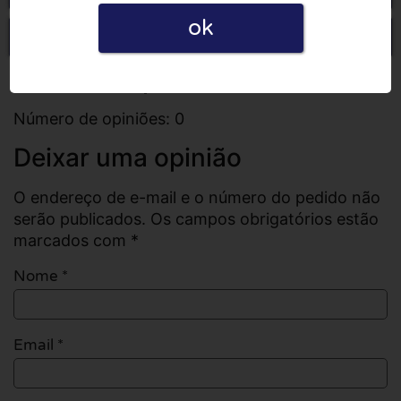
ok
Escrever uma opinião
Todas as opiniões
Número de opiniões: 0
Deixar uma opinião
O endereço de e-mail e o número do pedido não
serão publicados. Os campos obrigatórios estão
marcados com *
Nome
*
Email
*