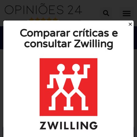
Comparar críticas e
consultar Zwilling





NOTA MÉDIA: 10/10
(0 Opiniões)
Ir para Zwilling.com