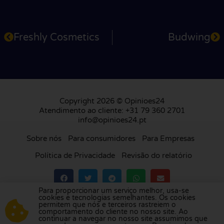
Freshly Cosmetics
Budwing
Copyright 2026 © Opinioes24
Atendimento ao cliente: +31 79 360 2701
info@opinioes24.pt
Sobre nós
Para consumidores
Para Empresas
Política de Privacidade
Revisão do relatório
Para proporcionar um serviço melhor, usa-se
cookies e tecnologias semelhantes. Os cookies
Visite a nossa plataforma de avaliações na
permitem que nós e terceiros rastreiem o
comportamento do cliente no nosso site. Ao
Holanda
,
Reino Unido
,
França
,
Alemanha
,
continuar a navegar no nosso site assumimos que