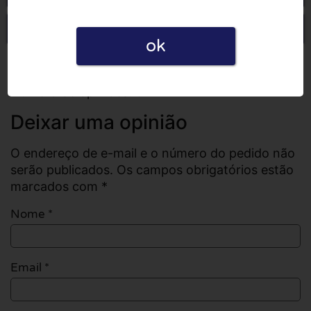
Escrever uma opinião
ok
Todas as opiniões
Número de opiniões: 0
Deixar uma opinião
O endereço de e-mail e o número do pedido não
serão publicados. Os campos obrigatórios estão
marcados com *
Nome
*
Email
*