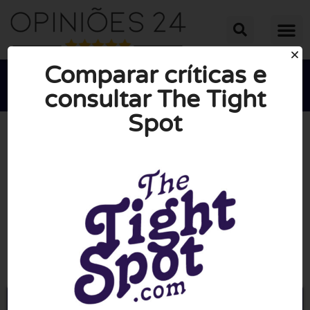
Comparar críticas e
consultar The Tight
Spot





NOTA MÉDIA: 10/10
(0 Opiniões)
Ir para Thetightspot.com