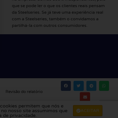
que se pode ler o que os clientes reais pensam
da Steelseries. Se já teve uma experiência real
com a Steelseries, também o convidamos a
partilhá-la com outros consumidores.
Revisão do relatório
s cookies permitem que nós e
Itália
,
Polónia
,
Dinamarca
,
Finlândia
e
Suécia
.
r no nosso site assumimos que
ACEITAR
a de privacidade.