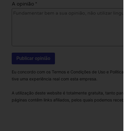
A opinião *
Eu concordo com os Termos e Condições de Uso e Política de 
tive uma experiência real com esta empresa.
A utilização deste website é totalmente gratuita, tanto para 
páginas contêm links afiliados, pelos quais podemos receber