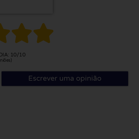



IA: 10/10
niões)
Escrever uma opinião