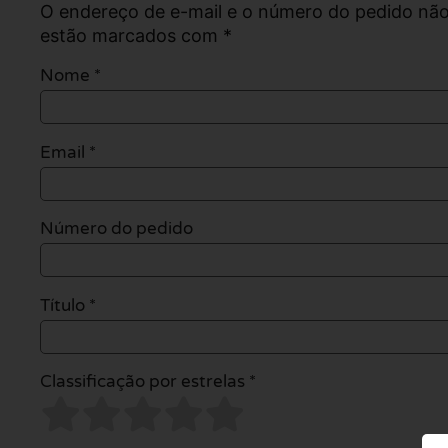
O endereço de e-mail e o número do pedido não
estão marcados com *
Nome
*
Email
*
Número do pedido
Título *
Classificação por estrelas *