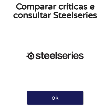
Comparar críticas e
consultar Steelseries
Privacidade ao postar esta avaliação. Declaro também que
empresas como para utilizadores. Por esse motivo, algumas
 uma comissão.
ok