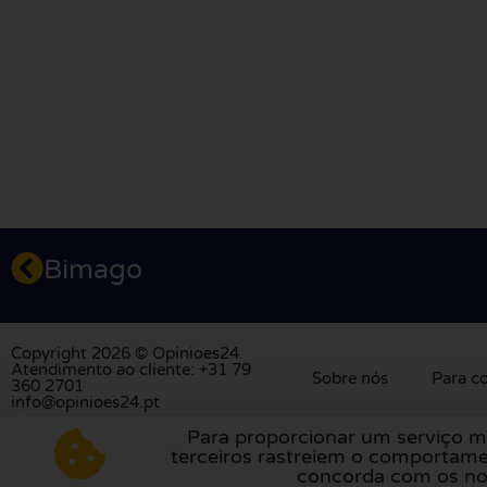
Bimago
Copyright 2026 © Opinioes24
Atendimento ao cliente: +31 79
Sobre nós
Para c
360 2701
info@opinioes24.pt
Para proporcionar um serviço m
Visite a nossa plataforma de avaliações na
H
terceiros rastreiem o comportame
concorda com os nos