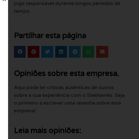
jogo responsável durante longos períodos de
tempo.
Partilhar esta página
Opiniões sobre esta empresa.
Aqui pode ler críticas autênticas de outros
sobre a sua experiência com o Steelseries. Seja
o primeiro a escrever uma resenha sobre esta
empresa!
Leia mais opiniões: