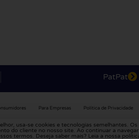
PatPat
onsumidores
Para Empresas
Política de Privacidade
elhor, usa-se cookies e tecnologias semelhantes. O
olanda
,
Reino Unido
,
França
,
Alemanha
,
Bélgica
,
Espanha
,
nto do cliente no nosso site. Ao continuar a navega
sos termos. Deseja saber mais? Leia a nossa polític