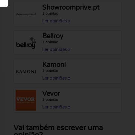
Showroomprive.pt
1 opinião
Ler opiniões »
Bellroy
1 opinião
Ler opiniões »
Kamoni
1 opinião
Ler opiniões »
Vevor
1 opinião
Ler opiniões »
Vai também escrever uma