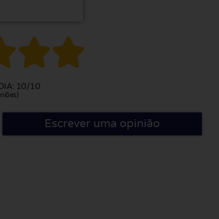



IA: 10/10
niões)
Escrever uma opinião