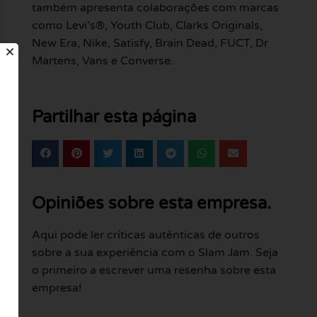
também apresenta colaborações com marcas
como Levi’s®, Youth Club, Clarks Originals,
New Era, Nike, Satisfy, Brain Dead, FUCT, Dr
Martens, Vans e Converse.
Partilhar esta página
Opiniões sobre esta empresa.
Aqui pode ler críticas autênticas de outros
sobre a sua experiência com o Slam Jam. Seja
o primeiro a escrever uma resenha sobre esta
empresa!