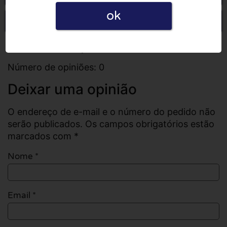
ok
Escrever uma opinião
Todas as opiniões
Número de opiniões: 0
Deixar uma opinião
O endereço de e-mail e o número do pedido não
serão publicados. Os campos obrigatórios estão
marcados com *
Nome
*
Email
*