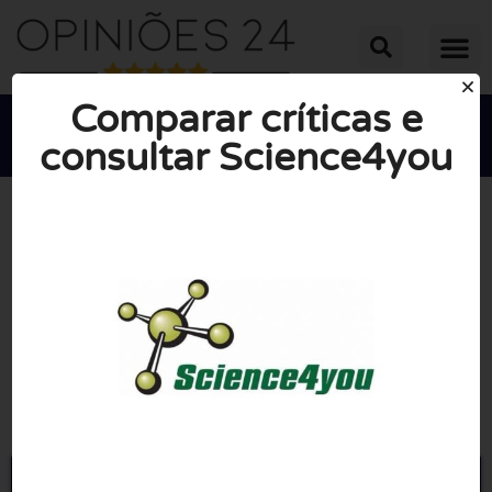
Comparar críticas e
consultar Science4you





NOTA MÉDIA: 10/10
(0 Opiniões)
Ir para Science4you.pt