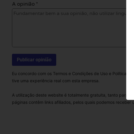
A opinião *
Eu concordo com os Termos e Condições de Uso e Política de 
tive uma experiência real com esta empresa.
A utilização deste website é totalmente gratuita, tanto para 
páginas contêm links afiliados, pelos quais podemos receber