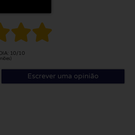



IA: 10/10
niões)
Escrever uma opinião