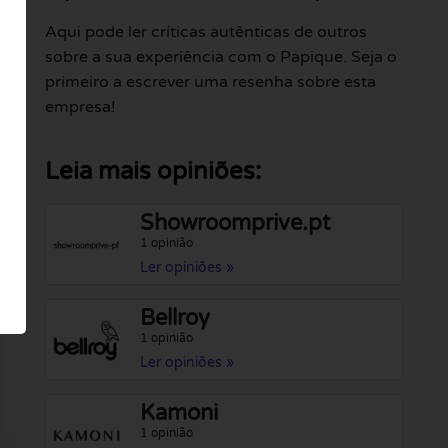
Aqui pode ler críticas autênticas de outros
sobre a sua experiência com o Papique. Seja o
primeiro a escrever uma resenha sobre esta
empresa!
Leia mais opiniões:
Showroomprive.pt
1 opinião
Ler opiniões »
Bellroy
1 opinião
Ler opiniões »
Kamoni
1 opinião