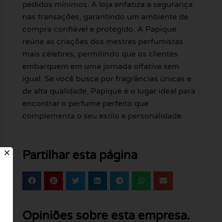
pedidos mínimos. A loja enfatiza a segurança
nas transações, garantindo um ambiente de
compra confiável e protegido. A Papique
reúne as criações dos mestres perfumistas
mais célebres, permitindo que os clientes
embarquem em uma jornada olfativa sem
igual. Se você busca por fragrâncias únicas e
de alta qualidade, Papique é o lugar ideal para
encontrar o perfume perfeito que
complementa o seu estilo e personalidade.
Partilhar esta página
Opiniões sobre esta empresa.