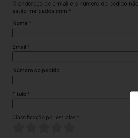
O endereço de e-mail e o número do pedido não
estão marcados com *
Nome
*
Email
*
Número do pedido
Título *
Classificação por estrelas *