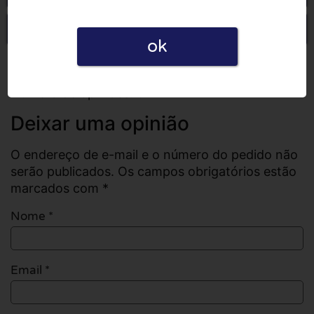
Escrever uma opinião
ok
Todas as opiniões
Número de opiniões: 0
Deixar uma opinião
O endereço de e-mail e o número do pedido não
serão publicados. Os campos obrigatórios estão
marcados com *
Nome
*
Email
*