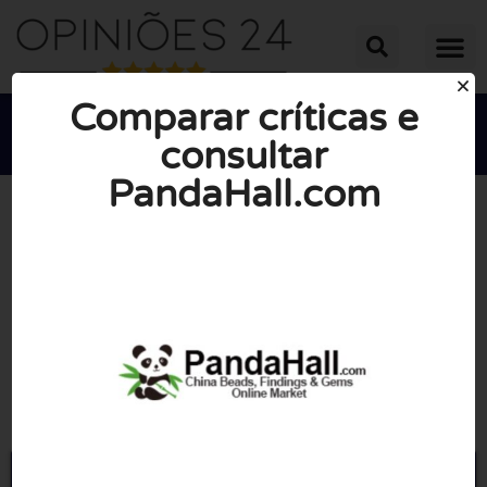
Comparar críticas e
consultar
PandaHall.com





NOTA MÉDIA: 10/10
(0 Opiniões)
Ir para Pandahall.com