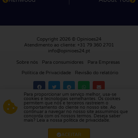
Kenwood
About You
Copyright 2026 © Opinioes24
Atendimento ao cliente: +31 79 360 2701
info@opinioes24.pt
Sobre nós
Para consumidores
Para Empresas
Política de Privacidade
Revisão do relatório
Para proporcionar um serviço melhor, usa-se
cookies e tecnologias semelhantes. Os cookies
Visite a nossa plataforma de avaliações na
permitem que nós e terceiros rastreiem o
comportamento do cliente no nosso site. Ao
Holanda
,
Reino Unido
,
França
,
Alemanha
,
continuar a navegar no nosso site assumimos que
Bélgica
,
Espanha
,
Itália
,
Polónia
,
Dinamarca
,
concorda com os nossos termos. Deseja saber
mais? Leia a nossa política de privacidade.
Finlândia
e
Suécia
.
ACEITAR