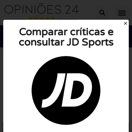
Comparar críticas e
consultar JD Sports





NOTA MÉDIA: 10/10
(1 Revisão)
Ir para Jdsports.pt