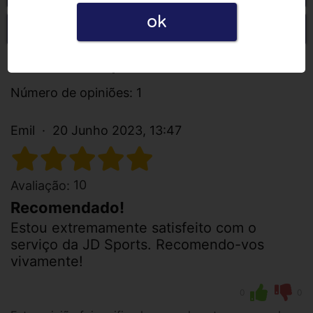
ok
Escrever uma opinião
Todas as opiniões
Número de opiniões: 1
Emil
20 Junho 2023, 13:47
10
Avaliação:
Recomendado!
Estou extremamente satisfeito com o
serviço da JD Sports. Recomendo-vos
vivamente!
0
0