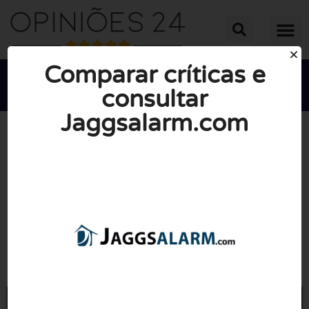
Comparar críticas e
consultar
Jaggsalarm.com





NOTA MÉDIA: 10/10
(0 Opiniões)
Ir para Jaggsalarm.nl