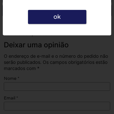
Escrever uma opinião
ok
Todas as opiniões
Número de opiniões: 0
Deixar uma opinião
O endereço de e-mail e o número do pedido não
serão publicados. Os campos obrigatórios estão
marcados com *
Nome
*
Email
*