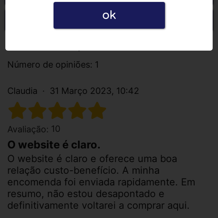
ok
Escrever uma opinião
Todas as opiniões
Número de opiniões: 1
Claudia
31 Março 2023, 10:42
10
Avaliação:
O website é claro.
O website é claro e oferece uma boa
relação custo-benefício. A minha
encomenda foi enviada rapidamente. Em
resumo, não estou desapontado e
definitivamente voltarei a comprar aqui.