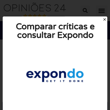
Comparar críticas e
consultar Expondo





NOTA MÉDIA: 10/10
(1 Revisão)
Ir para Expondo.pt