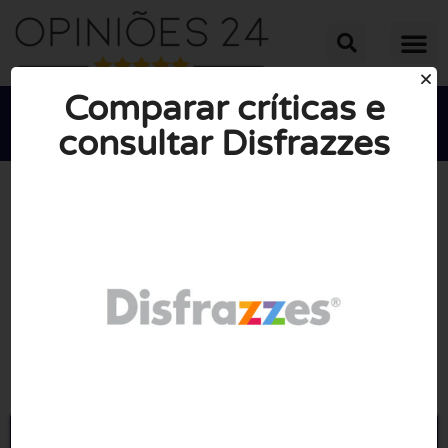
Comparar críticas e
consultar Disfrazzes





NOTA MÉDIA: 2/10
(1 Revisão)
Ir para Disfrazzes.pt