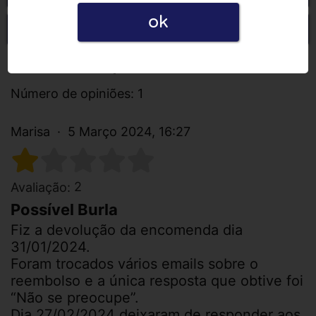
ok
Escrever uma opinião
Todas as opiniões
Número de opiniões: 1
Marisa
5 Março 2024, 16:27
2
Avaliação:
Possível Burla
Fiz a devolução da encomenda dia
31/01/2024.
Foram trocados vários emails sobre o
reembolso e a única resposta que obtive foi
“Não se preocupe”.
Dia 27/02/2024 deixaram de responder aos