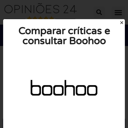
Comparar críticas e
consultar Boohoo





NOTA MÉDIA: 10/10
(1 Revisão)
Ir para Boohoo.com