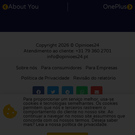
About You
OnePlus
Copyright 2026 © Opinioes24
Atendimento ao cliente: +31 79 360 2701
info@opinioes24.pt
Sobre nós
Para consumidores
Para Empresas
Política de Privacidade
Revisão do relatório
Para proporcionar um serviço melhor, usa-se
cookies e tecnologias semelhantes. Os cookies
Visite a nossa plataforma de avaliações na
permitem que nós e terceiros rastreiem o
comportamento do cliente no nosso site. Ao
Holanda
,
Reino Unido
,
França
,
Alemanha
,
continuar a navegar no nosso site assumimos que
Bélgica
,
Espanha
,
Itália
,
Polónia
,
Dinamarca
,
concorda com os nossos termos. Deseja saber
mais? Leia a nossa política de privacidade.
Finlândia
e
Suécia
.