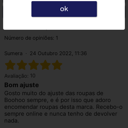
ok
Escrever uma opinião
Todas as opiniões
Número de opiniões: 1
Sumera
24 Outubro 2022, 11:36
10
Avaliação:
Bom ajuste
Gosto muito do ajuste das roupas de
Boohoo sempre, e é por isso que adoro
encomendar roupas desta marca. Recebo-o
sempre online e nunca tenho de devolver
nada.