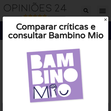
Comparar críticas e
consultar Bambino Mio





NOTA MÉDIA: 10/10
(0 Opiniões)
Ir para Bambinomio.eu