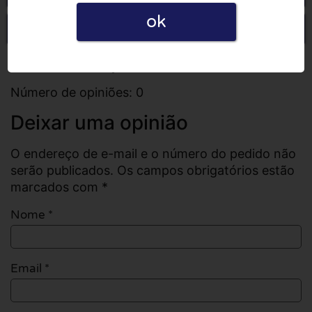
ok
Escrever uma opinião
Todas as opiniões
Número de opiniões: 0
Deixar uma opinião
O endereço de e-mail e o número do pedido não
serão publicados. Os campos obrigatórios estão
marcados com *
Nome
*
Email
*