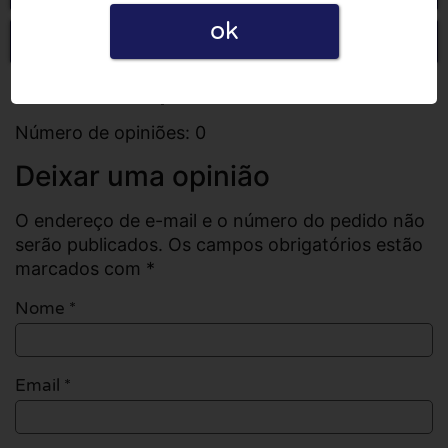
ok
Escrever uma opinião
Todas as opiniões
Número de opiniões: 0
Deixar uma opinião
O endereço de e-mail e o número do pedido não
serão publicados. Os campos obrigatórios estão
marcados com *
Nome
*
Email
*