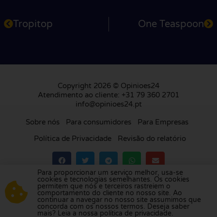
Tropitop
One Teaspoon
Copyright 2026 © Opinioes24
Atendimento ao cliente: +31 79 360 2701
info@opinioes24.pt
Sobre nós
Para consumidores
Para Empresas
Política de Privacidade
Revisão do relatório
Para proporcionar um serviço melhor, usa-se
cookies e tecnologias semelhantes. Os cookies
Visite a nossa plataforma de avaliações na
permitem que nós e terceiros rastreiem o
comportamento do cliente no nosso site. Ao
Holanda
,
Reino Unido
,
França
,
Alemanha
,
continuar a navegar no nosso site assumimos que
Bélgica
,
Espanha
,
Itália
,
Polónia
,
Dinamarca
,
concorda com os nossos termos. Deseja saber
mais? Leia a nossa política de privacidade.