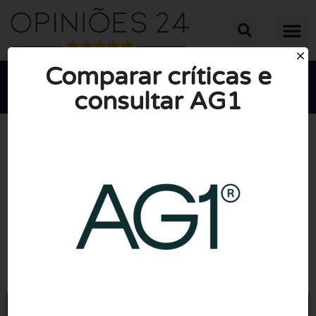
Comparar críticas e
consultar AG1





NOTA MÉDIA: 10/10
(0 Opiniões)
Ir para Drinkag1.com